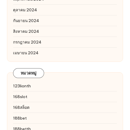
ตุลาคม 2024
กันยายน 2024
สิงหาคม 2024
กรกฎาคม 2024
เมษายน 2024
หมวดหมู่
123lionth
168slot
168สล็อต
188bet
188betth