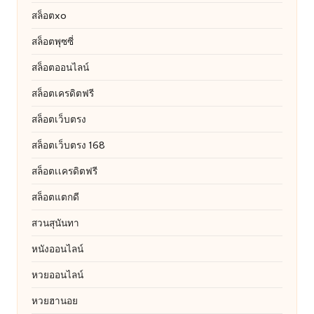
สล็อตxo
สล็อตพุซซี่
สล็อตออนไลน์
สล็อตเครดิตฟรี
สล็อตเว็บตรง
สล็อตเว็บตรง 168
สล็อตเเครดิตฟรี
สล็อตแตกดี
สวนสุนันทา
หนังออนไลน์
หวยออนไลน์
หวยฮานอย