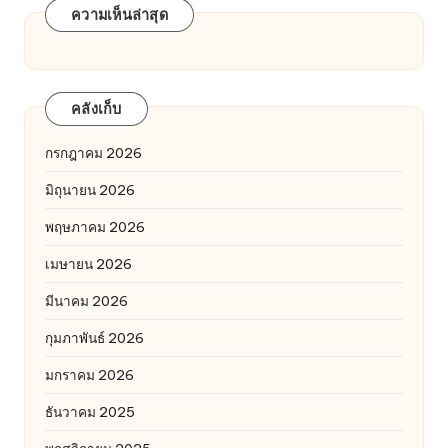
ความเห็นล่าสุด
คลังเก็บ
กรกฎาคม 2026
มิถุนายน 2026
พฤษภาคม 2026
เมษายน 2026
มีนาคม 2026
กุมภาพันธ์ 2026
มกราคม 2026
ธันวาคม 2025