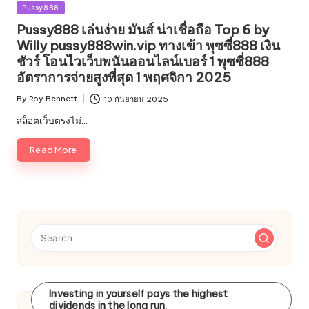
Posted
Pussy888
in
Pussy888 เล่นง่าย มันส์ น่าเชื่อถือ Top 6 by
Willy pussy888win.vip ทางเข้า พุซซี่888 เงิน
ชัวร์ โอนไวเว็บพนันออนไลน์เบอร์ 1 พุซซี่888
อัตราการจ่ายสูงที่สุด 1 พฤศจิกา 2025
By
Roy Bennett
10 กันยายน 2025
Posted
by
สล็อตเว็บตรงไม่…
Read More
Investing in yourself pays the highest
dividends in the long run.