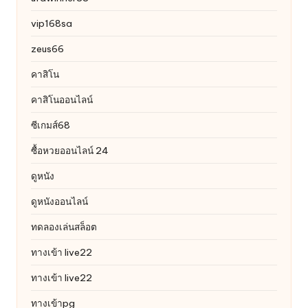
vip168sa
zeus66
คาสิโน
คาสิโนออนไลน์
ซีเกมส์68
ซื้อหวยออนไลน์ 24
ดูหนัง
ดูหนังออนไลน์
ทดลองเล่นสล็อต
ทางเข้า live22
ทางเข้า live22
ทางเข้าpg