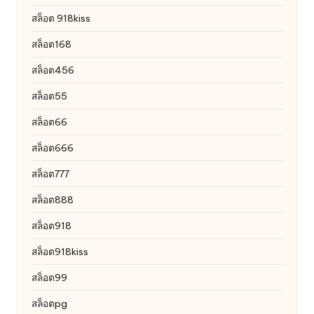
สล็อต 918kiss
สล็อต168
สล็อต456
สล็อต55
สล็อต66
สล็อต666
สล็อต777
สล็อต888
สล็อต918
สล็อต918kiss
สล็อต99
สล็อตpg