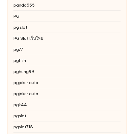
panda555
PG
pg slot
PG Slot เว็บใหม่
pg77
pgfish
pgheng99
pgjoker auto
pgjoker auto
pgk44
pgslot
pgslot718