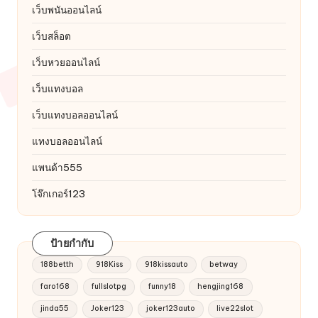
เว็บพนันออนไลน์
เว็บสล็อต
เว็บหวยออนไลน์
เว็บแทงบอล
เว็บแทงบอลออนไลน์
แทงบอลออนไลน์
แพนด้า555
โจ๊กเกอร์123
ป้ายกำกับ
188betth
918Kiss
918kissauto
betway
faro168
fullslotpg
funny18
hengjing168
jinda55
Joker123
joker123auto
live22slot