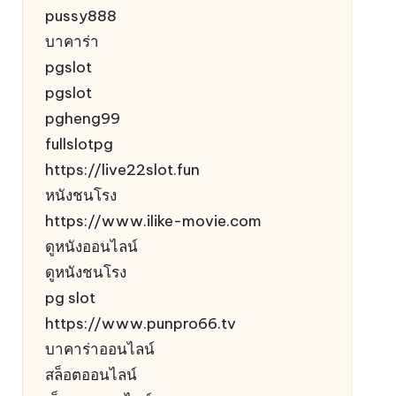
pussy888
บาคาร่า
pgslot
pgslot
pgheng99
fullslotpg
https://live22slot.fun
หนังชนโรง
https://www.ilike-movie.com
ดูหนังออนไลน์
ดูหนังชนโรง
pg slot
https://www.punpro66.tv
บาคาร่าออนไลน์
สล็อตออนไลน์