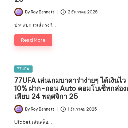
By
Roy Bennett
2 ธันวาคม 2025
Posted
by
ประสบการณ์ตรงกั…
Read More
Posted
77UFA
in
77UFA เล่นเกมบาคาร่าง่ายๆ ได้เงินไ
10% ฝาก-ถอน Auto คอมโบเซ็ทกล่องสุ่
เพียบ 24 พฤศจิกา 25
By
Roy Bennett
1 ธันวาคม 2025
Posted
by
Ufabet เล่นสล็อ…