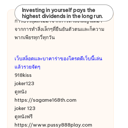
Investing in yourself pays the
highest dividends in the long run.
การบรรลุผลไม่มาจากการทำสิ่งใหญ่ แต่มา
จากการทำสิ่งเล็กๆที่ยืนยันตัวตนและก็ความ
พากเพียรทุกวี่ทุกวัน
เว็บสล็อตและบาคาร่าของโครตดีเว็บนี้เล่น
แล้วรวยจัดๆ
918kiss
joker123
ดูหนัง
https://sagame168th.com
joker 123
ดูหนังฟรี
https://www.pussy888play.com