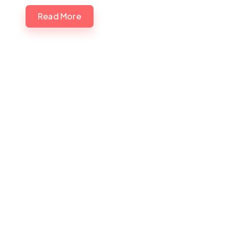
Read More