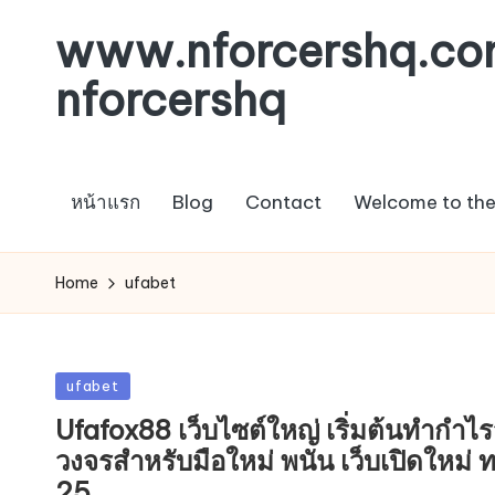
www.nforcershq.com:
nforcershq
หน้าแรก
Blog
Contact
Welcome to the 
Home
ufabet
Posted
ufabet
in
Ufafox88 เว็บไซต์ใหญ่ เริ่มต้นทำก
วงจรสำหรับมือใหม่ พนัน เว็บเปิดใหม่
25