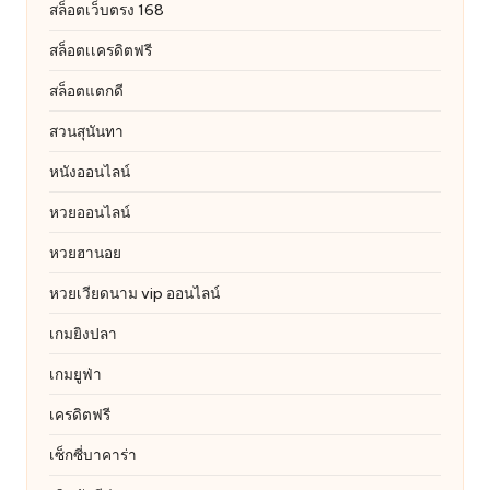
สล็อตเว็บตรง 168
สล็อตเเครดิตฟรี
สล็อตแตกดี
สวนสุนันทา
หนังออนไลน์
หวยออนไลน์
หวยฮานอย
หวยเวียดนาม vip ออนไลน์
เกมยิงปลา
เกมยูฟ่า
เครดิตฟรี
เซ็กซี่บาคาร่า