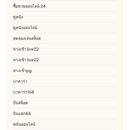
ซื้อหวยออนไลน์ 24
ดูหนัง
ดูหนังออนไลน์
ทดลองเล่นสล็อต
ทางเข้า live22
ทางเข้า live22
ทางเข้าpg
บาคาร่า
บาคาร่า168
ปั่นสล็อต
ปั่นแตก66
พนันออนไลน์