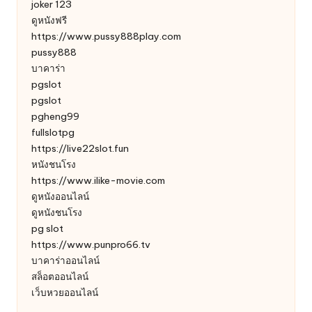
joker 123
ดูหนังฟรี
https://www.pussy888play.com
pussy888
บาคาร่า
pgslot
pgslot
pgheng99
fullslotpg
https://live22slot.fun
หนังชนโรง
https://www.ilike-movie.com
ดูหนังออนไลน์
ดูหนังชนโรง
pg slot
https://www.punpro66.tv
บาคาร่าออนไลน์
สล็อตออนไลน์
เว็บหวยออนไลน์