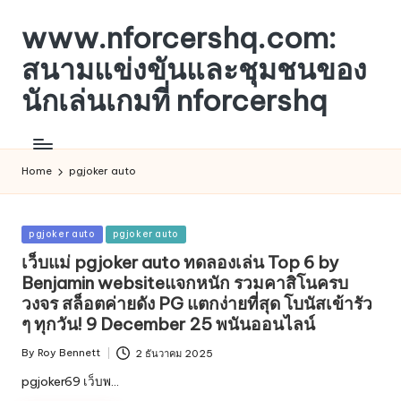
www.nforcershq.com:
สนามแข่งขันและชุมชนของ
นักเล่นเกมที่ nforcershq
Home
pgjoker auto
Posted
pgjoker auto
pgjoker auto
in
เว็บแม่ pgjoker auto ทดลองเล่น Top 6 by
Benjamin websiteแจกหนัก รวมคาสิโนครบ
วงจร สล็อตค่ายดัง PG แตกง่ายที่สุด โบนัสเข้ารัว
ๆ ทุกวัน! 9 December 25 พนันออนไลน์
By
Roy Bennett
2 ธันวาคม 2025
Posted
by
pgjoker69 เว็บพ…