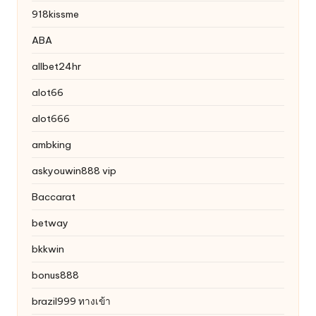
918kissme
ABA
allbet24hr
alot66
alot666
ambking
askyouwin888 vip
Baccarat
betway
bkkwin
bonus888
brazil999 ทางเข้า