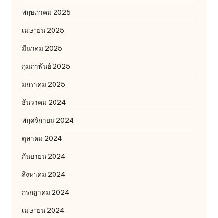
พฤษภาคม 2025
เมษายน 2025
มีนาคม 2025
กุมภาพันธ์ 2025
มกราคม 2025
ธันวาคม 2024
พฤศจิกายน 2024
ตุลาคม 2024
กันยายน 2024
สิงหาคม 2024
กรกฎาคม 2024
เมษายน 2024