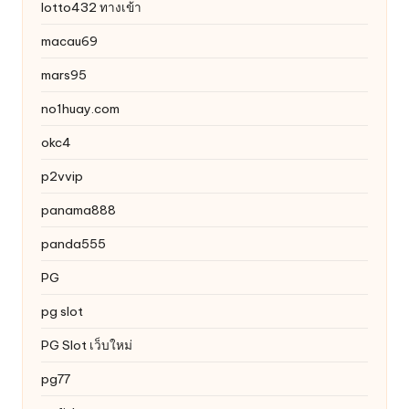
lotto432 ทางเข้า
macau69
mars95
no1huay.com
okc4
p2vvip
panama888
panda555
PG
pg slot
PG Slot เว็บใหม่
pg77