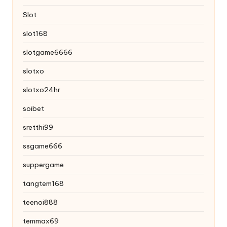
Slot
slot168
slotgame6666
slotxo
slotxo24hr
soibet
sretthi99
ssgame666
suppergame
tangtem168
teenoi888
temmax69