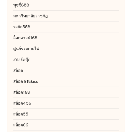
พุซซี่888
มหาวิทยาลัยราชภัฏ
รอยัล558
ล็อกดาวน์168
ศูนย์รวมเกมไพ่
สปอร์ตบุ๊ก
สล็อต
สล็อต 918kiss
สล็อต168
สล็อต456
สล็อต55
สล็อต66