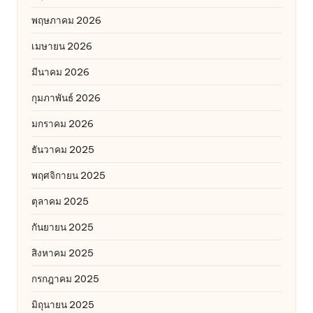
พฤษภาคม 2026
เมษายน 2026
มีนาคม 2026
กุมภาพันธ์ 2026
มกราคม 2026
ธันวาคม 2025
พฤศจิกายน 2025
ตุลาคม 2025
กันยายน 2025
สิงหาคม 2025
กรกฎาคม 2025
มิถุนายน 2025