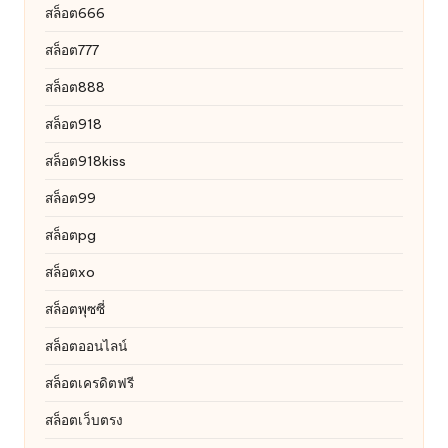
สล็อต666
สล็อต777
สล็อต888
สล็อต918
สล็อต918kiss
สล็อต99
สล็อตpg
สล็อตxo
สล็อตพุซซี่
สล็อตออนไลน์
สล็อตเครดิตฟรี
สล็อตเว็บตรง