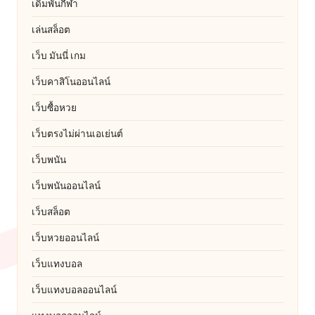
เดิมพันกีฬา
เล่นสล็อต
เว็บ มันนี่ เกม
เว็บคาสิโนออนไลน์
เว็บซื้อหวย
เว็บตรงไม่ผ่านเอเย่นต์
เว็บพนัน
เว็บพนันออนไลน์
เว็บสล็อต
เว็บหวยออนไลน์
เว็บแทงบอล
เว็บแทงบอลออนไลน์