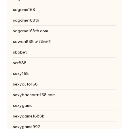
sagame168
sagame168th
sagame168th.com
sawan888 เครดิตฟรี
sbobet
scr888
sexy168
sexyauto168
sexybaccarat168.com
sexygame
sexygame1688k
sexygame992