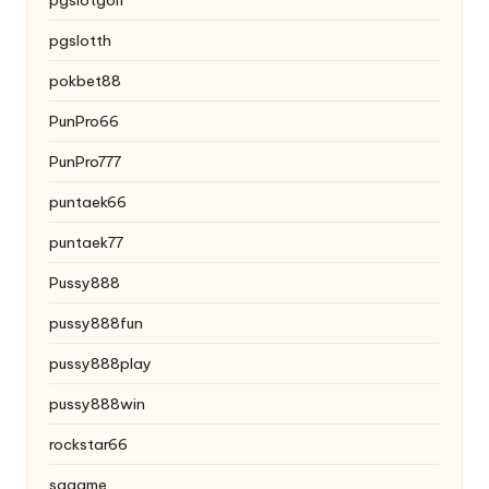
pgslotgolf
pgslotth
pokbet88
PunPro66
PunPro777
puntaek66
puntaek77
Pussy888
pussy888fun
pussy888play
pussy888win
rockstar66
sagame