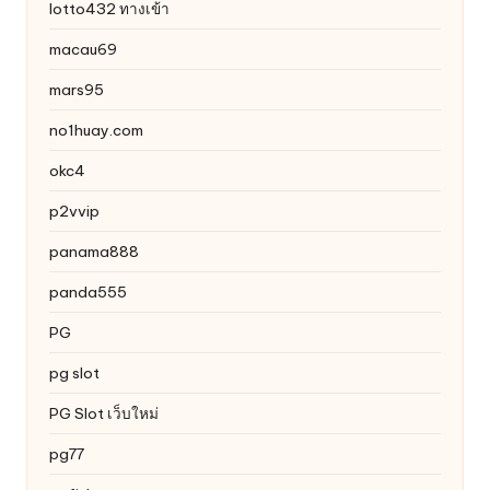
lotto432 ทางเข้า
macau69
mars95
no1huay.com
okc4
p2vvip
panama888
panda555
PG
pg slot
PG Slot เว็บใหม่
pg77