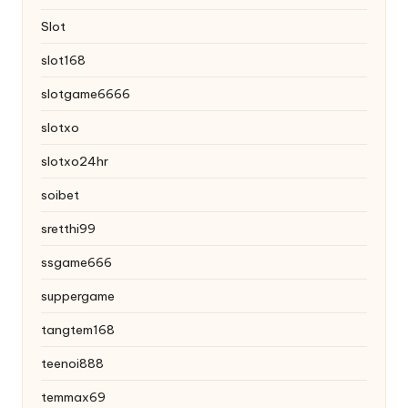
Slot
slot168
slotgame6666
slotxo
slotxo24hr
soibet
sretthi99
ssgame666
suppergame
tangtem168
teenoi888
temmax69