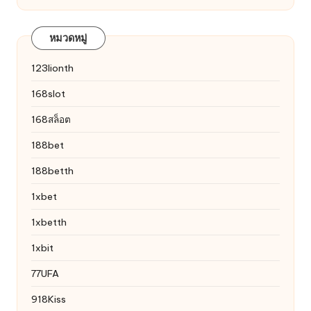
หมวดหมู่
123lionth
168slot
168สล็อต
188bet
188betth
1xbet
1xbetth
1xbit
77UFA
918Kiss