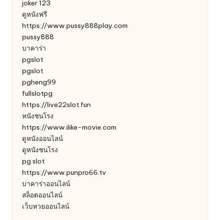
joker 123
ดูหนังฟรี
https://www.pussy888play.com
pussy888
บาคาร่า
pgslot
pgslot
pgheng99
fullslotpg
https://live22slot.fun
หนังชนโรง
https://www.ilike-movie.com
ดูหนังออนไลน์
ดูหนังชนโรง
pg slot
https://www.punpro66.tv
บาคาร่าออนไลน์
สล็อตออนไลน์
เว็บหวยออนไลน์