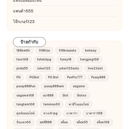
แทงบอลออนไลน์
แพนด้า555
โจ๊กเกอร์123
ป้ายกำกับ
188betth
918Kiss
918kissauto
betway
faro168
fullslotpg
funny18
hengjing168
jinda55
Joker123
joker123auto
live22slot
PG
PGSlot
PG Slot
PunPro777
Pussy888
pussy888fun
pussy888win
sagame
sagame168
scr888
Slot
Slotxo
tangtem168
temmax69
คาสิโนออนไลน์
ดูหนังออนไลน์
ทางเข้าpg
บาคาร่า
บาคาร่า168
ปั่นแตก66
พุซซี่888
สล็อต
สล็อต55
สล็อต168