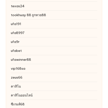
texas24
tookhuay 88 ถูกหวย88
ufa191
ufa8997
ufa9r
ufabet
ufawinner88
vip168sa
zeus66
คาสิโน
คาสิโนออนไลน์
ซีเกมส์68