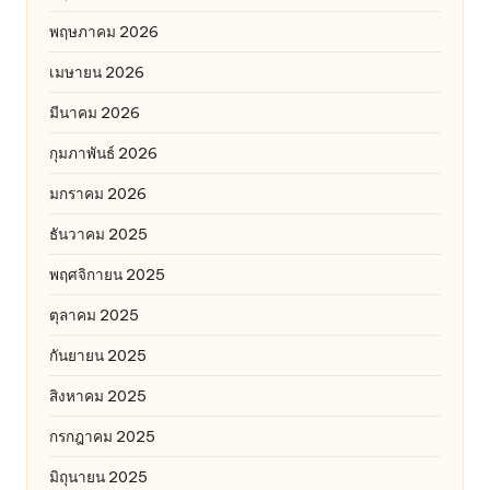
พฤษภาคม 2026
เมษายน 2026
มีนาคม 2026
กุมภาพันธ์ 2026
มกราคม 2026
ธันวาคม 2025
พฤศจิกายน 2025
ตุลาคม 2025
กันยายน 2025
สิงหาคม 2025
กรกฎาคม 2025
มิถุนายน 2025