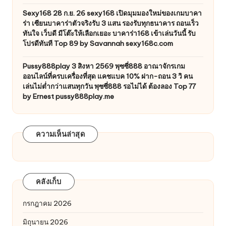
Sexy168 28 ก.ย. 26 sexy168 เปิดมุมมองใหม่ของเกมบาคา
ร่า เซียนบาคาร่าตัวจริงรับ 3 แสน รองรับทุกธนาคาร ถอนเร็ว
ทันใจ เว็บดี มีโต๊ะให้เลือกเยอะ บาคาร่า168 เข้าเล่นวันนี้ รับ
โปรดีทันที Top 89 by Savannah sexy168c.com
Pussy888play 3 สิงหา 2569 พุซซี่888 อาณาจักรเกม
ออนไลน์ที่ครบเครื่องที่สุด แคชแบค 10% ฝาก-ถอน 3 วิ คน
เล่นไม่ต่ำกว่าแสนทุกวัน พุซซี่888 รอไม่ได้ ต้องลอง Top 77
by Ernest pussy888play.me
ความเห็นล่าสุด
คลังเก็บ
กรกฎาคม 2026
มิถุนายน 2026