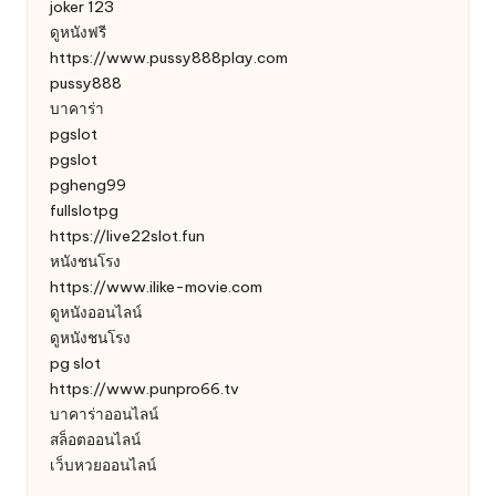
joker 123
ดูหนังฟรี
https://www.pussy888play.com
pussy888
บาคาร่า
pgslot
pgslot
pgheng99
fullslotpg
https://live22slot.fun
หนังชนโรง
https://www.ilike-movie.com
ดูหนังออนไลน์
ดูหนังชนโรง
pg slot
https://www.punpro66.tv
บาคาร่าออนไลน์
สล็อตออนไลน์
เว็บหวยออนไลน์