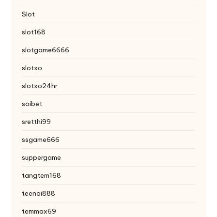
Slot
slot168
slotgame6666
slotxo
slotxo24hr
soibet
sretthi99
ssgame666
suppergame
tangtem168
teenoi888
temmax69