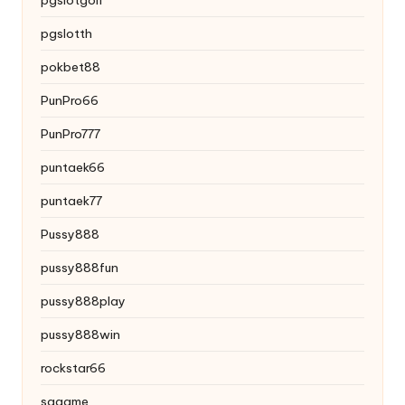
pgslotgolf
pgslotth
pokbet88
PunPro66
PunPro777
puntaek66
puntaek77
Pussy888
pussy888fun
pussy888play
pussy888win
rockstar66
sagame