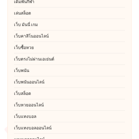
เดิมพันกีฬา
เล่นสล็อต
เว็บ มันนี่ เกม
เว็บคาสิโนออนไลน์
เว็บซื้อหวย
เว็บตรงไม่ผ่านเอเย่นต์
เว็บพนัน
เว็บพนันออนไลน์
เว็บสล็อต
เว็บหวยออนไลน์
เว็บแทงบอล
เว็บแทงบอลออนไลน์