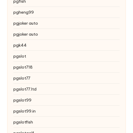
pgfish
pgheng99
pgjoker auto
pgjoker auto
pgk44
pgslot
pgslot718
pgslot77
pgslot77.ltd
pgslot99
pgslot99.in
pgslotfish