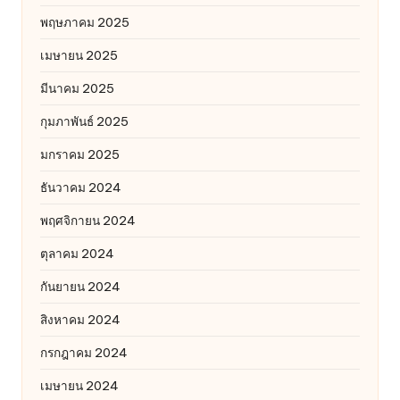
พฤษภาคม 2025
เมษายน 2025
มีนาคม 2025
กุมภาพันธ์ 2025
มกราคม 2025
ธันวาคม 2024
พฤศจิกายน 2024
ตุลาคม 2024
กันยายน 2024
สิงหาคม 2024
กรกฎาคม 2024
เมษายน 2024