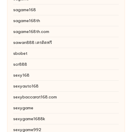
sagame168
sagame168th
sagame168th.com
sawan888 เครดิตฟรี
sbobet
scr888
sexy168
sexyauto168
sexybaccarat168.com
sexygame
sexygame1688k
sexygame992