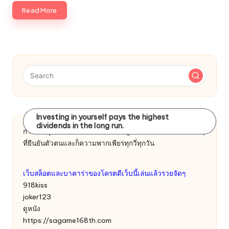
Read More
Investing in yourself pays the highest
dividends in the long run.
การบรรลุผลไม่มาจากการทำสิ่งใหญ่ แต่มาจากการทำสิ่งเล็กๆ
ที่ยืนยันตัวตนและก็ความพากเพียรทุกวี่ทุกวัน
เว็บสล็อตและบาคาร่าของโครตดีเว็บนี้เล่นแล้วรวยจัดๆ
918kiss
joker123
ดูหนัง
https://sagame168th.com