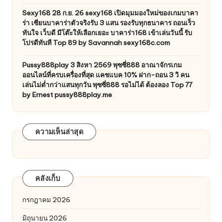
Sexy168 28 ก.ย. 26 sexy168 เปิดมุมมองใหม่ของเกมบาคา
ร่า เซียนบาคาร่าตัวจริงรับ 3 แสน รองรับทุกธนาคาร ถอนเร็ว
ทันใจ เว็บดี มีโต๊ะให้เลือกเยอะ บาคาร่า168 เข้าเล่นวันนี้ รับ
โปรดีทันที Top 89 by Savannah sexy168c.com
Pussy888play 3 สิงหา 2569 พุซซี่888 อาณาจักรเกม
ออนไลน์ที่ครบเครื่องที่สุด แคชแบค 10% ฝาก-ถอน 3 วิ คน
เล่นไม่ต่ำกว่าแสนทุกวัน พุซซี่888 รอไม่ได้ ต้องลอง Top 77
by Ernest pussy888play.me
ความเห็นล่าสุด
คลังเก็บ
กรกฎาคม 2026
มิถุนายน 2026