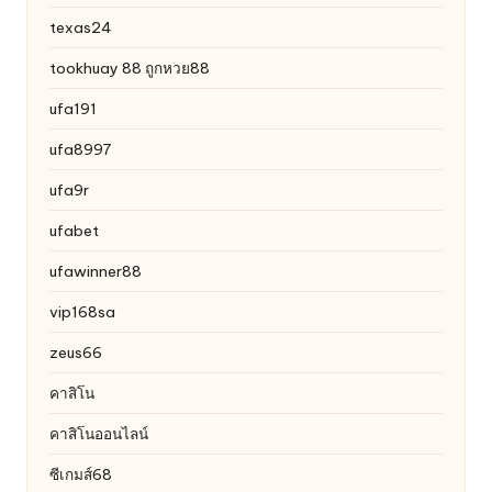
texas24
tookhuay 88 ถูกหวย88
ufa191
ufa8997
ufa9r
ufabet
ufawinner88
vip168sa
zeus66
คาสิโน
คาสิโนออนไลน์
ซีเกมส์68