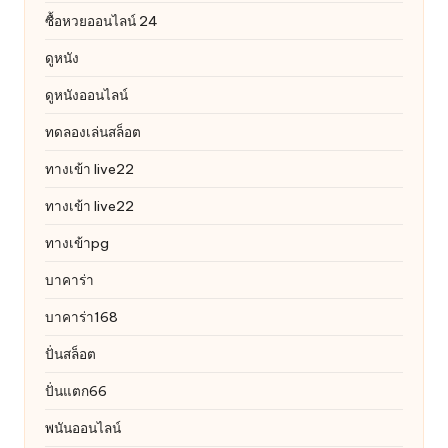
ซื้อหวยออนไลน์ 24
ดูหนัง
ดูหนังออนไลน์
ทดลองเล่นสล็อต
ทางเข้า live22
ทางเข้า live22
ทางเข้าpg
บาคาร่า
บาคาร่า168
ปั่นสล็อต
ปั่นแตก66
พนันออนไลน์