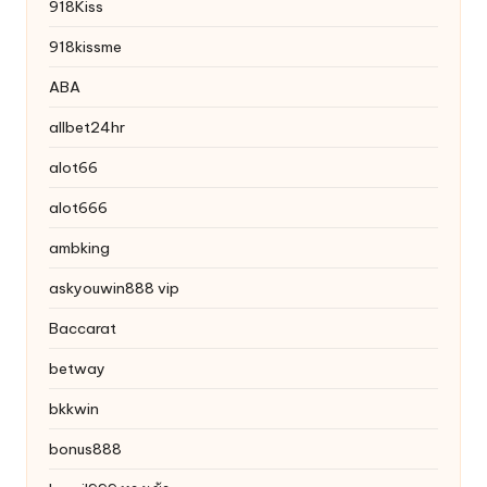
918Kiss
918kissme
ABA
allbet24hr
alot66
alot666
ambking
askyouwin888 vip
Baccarat
betway
bkkwin
bonus888