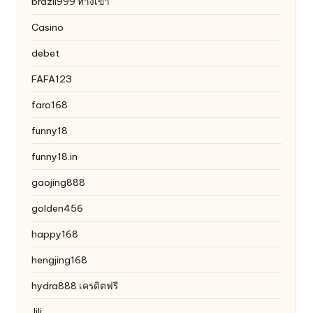
brazil999 ทางเข้า
Casino
debet
FAFA123
faro168
funny18
funny18.in
gaojing888
golden456
happy168
hengjing168
hydra888 เครดิตฟรี
Jili