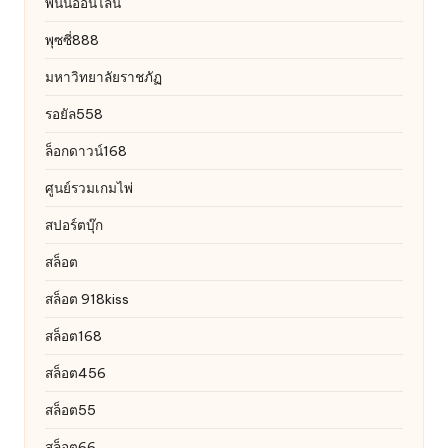
พนันออนไลน์
พุซซี่888
มหาวิทยาลัยราชภัฏ
รอยัล558
ล็อกดาวน์168
ศูนย์รวมเกมไพ่
สปอร์ตบุ๊ก
สล็อต
สล็อต 918kiss
สล็อต168
สล็อต456
สล็อต55
สล็อต66