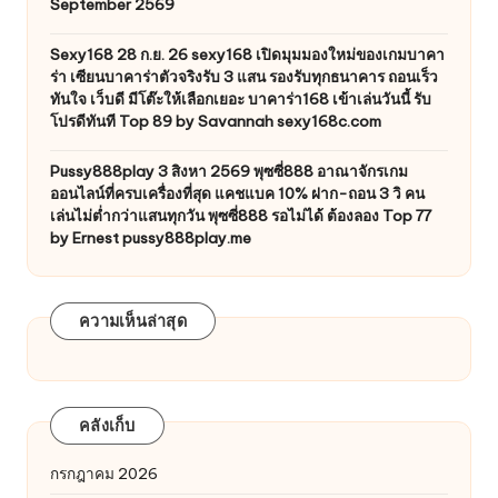
September 2569
Sexy168 28 ก.ย. 26 sexy168 เปิดมุมมองใหม่ของเกมบาคา
ร่า เซียนบาคาร่าตัวจริงรับ 3 แสน รองรับทุกธนาคาร ถอนเร็ว
ทันใจ เว็บดี มีโต๊ะให้เลือกเยอะ บาคาร่า168 เข้าเล่นวันนี้ รับ
โปรดีทันที Top 89 by Savannah sexy168c.com
Pussy888play 3 สิงหา 2569 พุซซี่888 อาณาจักรเกม
ออนไลน์ที่ครบเครื่องที่สุด แคชแบค 10% ฝาก-ถอน 3 วิ คน
เล่นไม่ต่ำกว่าแสนทุกวัน พุซซี่888 รอไม่ได้ ต้องลอง Top 77
by Ernest pussy888play.me
ความเห็นล่าสุด
คลังเก็บ
กรกฎาคม 2026