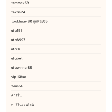
temmax69
texas24
tookhuay 88 ถูกหวย88
ufa191
ufa8997
ufa9r
ufabet
ufawinner88
vip168sa
zeus66
คาสิโน
คาสิโนออนไลน์