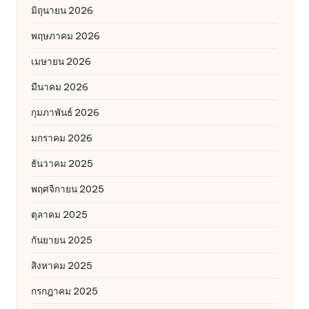
มิถุนายน 2026
พฤษภาคม 2026
เมษายน 2026
มีนาคม 2026
กุมภาพันธ์ 2026
มกราคม 2026
ธันวาคม 2025
พฤศจิกายน 2025
ตุลาคม 2025
กันยายน 2025
สิงหาคม 2025
กรกฎาคม 2025