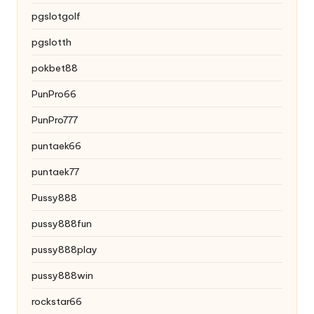
pgslotgolf
pgslotth
pokbet88
PunPro66
PunPro777
puntaek66
puntaek77
Pussy888
pussy888fun
pussy888play
pussy888win
rockstar66