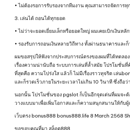
• ไม่ต้องรอการรับรองจากทีมงาน คุณสามารถจัดการทุกสิ
3. เล่นได้ ถอนได้ทุกยอด
• ไม่ว่าจะยอดเยี่ยมเล็กหรือยอดใหญ่ ผมเคยเบิกเงินหลั
• รองรับการถอนเงินหลายวิถีทาง ทั้งผ่านธนาคารและก็
ผมขอสรุปให้ฟังจากประสบการณ์ตรงของผมที่ได้ทดลองเล่นก
เรื่องความน่านับถือ ระบบการเล่นที่ล้ำสมัย โปรโมชั่นที่
ที่สุดคือ ความโปร่งใส แล้วก็ ไม่มีเรื่องราวทุจริต เล่
และก็รวดเร็วภายในระยะเวลาไม่เกิน 10 วินาที ซึ่งถื
นอกนั้น โปรโมชั่นของ pgslot ก็เป็นอีกจุดเด่นที่ผมจะต
วางแบบมาเพื่อเพิ่มโอกาสและก็ความสนุกสนานให้กับผู้เ
เว็บตรง bonus888 bonus888.life 8 March 2568 Sher
ขอขอบคุณที่มา
สล็อต888