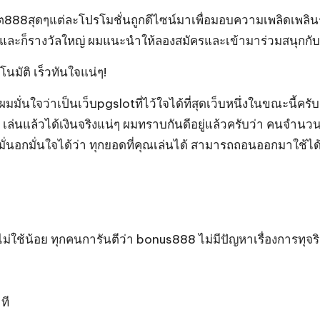
็อต888สุดๆแต่ละโปรโมชั่นถูกดีไซน์มาเพื่อมอบความเพลิดเพลิน
รมและก็รางวัลใหญ่ ผมแนะนำให้ลองสมัครและเข้ามาร่วมสนุกกับโ
นมัติ เร็วทันใจแน่ๆ!
ั่นใจว่าเป็นเว็บpgslotที่ไว้ใจได้ที่สุดเว็บหนึ่งในขณะนี้ค
ริต เล่นแล้วได้เงินจริงแน่ๆ ผมทราบกันดีอยู่แล้วครับว่า คนจำ
รถมั่นอกมั่นใจได้ว่า ทุกยอดที่คุณเล่นได้ สามารถถอนออกมาใช้ได้
ไม่ใช้น้อย ทุกคนการันตีว่า bonus888 ไม่มีปัญหาเรื่องการทุจร
ที