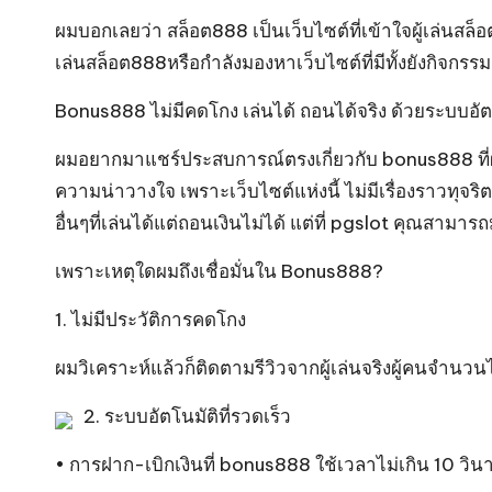
ผมบอกเลยว่า สล็อต888 เป็นเว็บไซต์ที่เข้าใจผู้เล่นสล
เล่นสล็อต888หรือกำลังมองหาเว็บไซต์ที่มีทั้งยังกิจกร
Bonus888 ไม่มีคดโกง เล่นได้ ถอนได้จริง ด้วยระบบอัตโ
ผมอยากมาแชร์ประสบการณ์ตรงเกี่ยวกับ bonus888 ที่ผมม
ความน่าวางใจ เพราะเว็บไซต์แห่งนี้ ไม่มีเรื่องราวทุจ
อื่นๆที่เล่นได้แต่ถอนเงินไม่ได้ แต่ที่ pgslot คุณสามา
เพราะเหตุใดผมถึงเชื่อมั่นใน Bonus888?
1. ไม่มีประวัติการคดโกง
ผมวิเคราะห์แล้วก็ติดตามรีวิวจากผู้เล่นจริงผู้คนจำนวน
2. ระบบอัตโนมัติที่รวดเร็ว
• การฝาก-เบิกเงินที่ bonus888 ใช้เวลาไม่เกิน 10 วินา