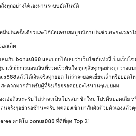
่งทุกอย่างได้เองผ่านระบบอัตโนมัติ
กหมื่นในครั้งเดียวและได้เงินครบสมบูรณ์ภายในช่วงระยะเวลาไม่
วอลเล็ต
ับ bonus888 และบอกได้เลยว่าเว็บไซต์แห่งนี้เป็นเว็บไซต์bonu
คุ้ม แล้วก็การถอนเงินที่รวดเร็วทันใจ ทุกๆสิ่งทุกๆอย่างถูกวางแ
นbonus888แล้วได้เงินจริงทุกยอด ไม่ว่าจะยอดเยี่ยมเล็กหรือยอดใ
อว่าสะดวกมากสำหรับผู้ที่รังเกียจรอคอยอะไรนานๆแบบผม
้องเอ๋ยถึงนะครับ ไม่ว่าจะเป็นโปรสมาชิกใหม่ โปรคืนยอดเสีย ห
ล่นจริงๆอย่ารอช้านะครับ ทดลองเข้ามาสัมผัสด้วยตัวเองแล้วคุ
ee คาสิโน bonus888 ที่ดีที่สุด Top 21