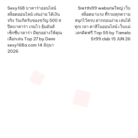
navigation
Sexy168 บาคาร่าออนไลน์
Sretthi99 websiteใหญ่ เว็บ
สล็อตออนไลน์ เล่นง่าย ได้เงิน
สล็อตมาแรง ที่รวมทุกความ
จริง วันเกิดรับของขวัญ 500 ส
สนุกไว้ครบ ฝากถอนง่าย เล่นได้
ปีดบาคาร่า เกมไว ลุ้นมันส์
ทุกเวลา คาสิโนออนไลน์ เว็บแม่
เซ็กซี่บาคาร่า มีทุกอย่างให้คุณ
เครดิตฟรี Top 55 by Tamela
เลือกเล่น Top 27 by Demi
St99.club 15 JUN 26
sexy168a.com 14 มิถุนา
2026