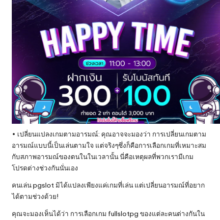
• เปลี่ยนแปลงเกมตามอารมณ์: คุณอาจจะมองว่า การเปลี่ยนเกมตาม
อารมณ์แบบนี้เป็นเล่นตามใจ แต่จริงๆซึ่งก็คือการเลือกเกมที่เหมาะสม
กับสภาพอารมณ์ของตนในในเวลานั้น นี่คือเหตุผลที่พวกเรามีเกม
โปรดต่างช่วงกันนั่นเอง
คนเล่น pgslot มิได้แปลงเพียงแค่เกมที่เล่น แต่เปลี่ยนอารมณ์ที่อยาก
ได้ตามช่วงด้วย!
คุณจะมองเห็นได้ว่า การเลือกเกม fullslotpg ของแต่ละคนต่างกันใน