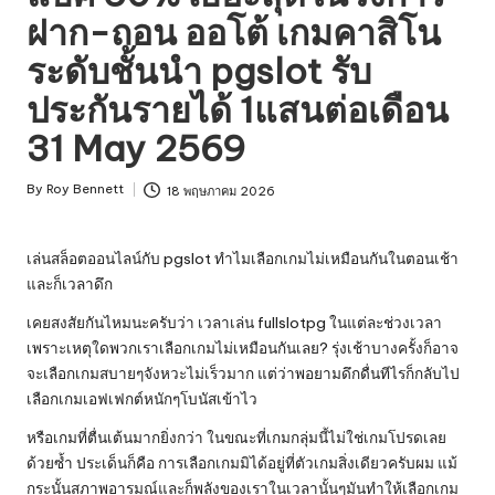
ฝาก-ถอน ออโต้ เกมคาสิโน
ระดับชั้นนำ pgslot รับ
ประกันรายได้ 1แสนต่อเดือน
31 May 2569
By
Roy Bennett
18 พฤษภาคม 2026
Posted
by
เล่นสล็อตออนไลน์กับ pgslot ทำไมเลือกเกมไม่เหมือนกันในตอนเช้า
และก็เวลาดึก
เคยสงสัยกันไหมนะครับว่า เวลาเล่น
fullslotpg
ในแต่ละช่วงเวลา
เพราะเหตุใดพวกเราเลือกเกมไม่เหมือนกันเลย? รุ่งเช้าบางครั้งก็อาจ
จะเลือกเกมสบายๆจังหวะไม่เร็วมาก แต่ว่าพอยามดึกดื่นทีไรก็กลับไป
เลือกเกมเอฟเฟกต์หนักๆโบนัสเข้าไว
หรือเกมที่ตื่นเต้นมากยิ่งกว่า ในขณะที่เกมกลุ่มนี้ไม่ใช่เกมโปรดเลย
ด้วยซ้ำ ประเด็นก็คือ การเลือกเกมมิได้อยู่ที่ตัวเกมสิ่งเดียวครับผม แม้
กระนั้นสภาพอารมณ์และก็พลังของเราในเวลานั้นๆมันทำให้เลือกเกม