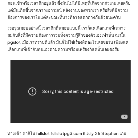
ตอนเช้าหรือเวลาดึกอยู่แล้ว ซึ่งมันไม่ได้มีเหตุที่เกิดจากตัวเกมเลยครับ
แต่มันเกิดขึ้นจากภาวะอารมณ์ พลังงานของพวกเรา หรือสิ่งที่มีความ
ต้องการของเราในแต่ละขณะที่บางทีอาจแตกต่างกันด้วยนะครับ
รุ่งอรุณชอบอย่างนี้ เวลาดึกดื่นชอบแบบนี้ เราก็แค่เลือกเกมที่เหมาะ
สมกับสิ่งที่มีความต้องการรวมทั้งความรู้สึกของตัวเองเท่านั้น ฉะนั้น
pgslot เมื่อเราทราบดีแล้ว มันก็ไม่ใช่เรื่องผิดอะไรเลยขอรับ เพียงแค่
เลือกเกมที่เข้ากับตนเองตามความพร้อมเพรียงก็แค่นั้นเลยขอรับ
ทางเข้า คาสิโน fullslot fullslotpg3.com 8 July 26 Stephen เกม