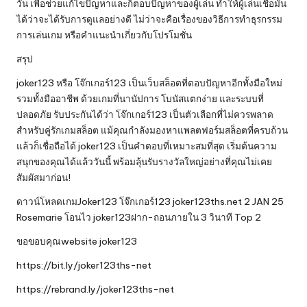
วัน เพื่อช่วยแก้ไขปัญหาและก็ตอบปัญหาของผู้เล่น ทำให้ผู้เล่นเชื่อมั่น
ได้ว่าจะได้รับการดูแลอย่างดี ไม่ว่าจะคือเรื่องของวิธีการทำธุรกรรม
การเล่นเกม หรือคำแนะนำเกี่ยวกับโปรโมชั่น
สรุป
joker123 หรือ โจ๊กเกอร์123 เป็นเว็บสล็อตที่ตอบปัญหาอีกทั้งมือใหม่
รวมทั้งมืออาชีพ ด้วยเกมที่นานัปการ โบนัสแตกง่าย และระบบที่
ปลอดภัย รับประกันได้ว่า โจ๊กเกอร์123 เป็นตัวเลือกที่ไม่ควรพลาด
สำหรับคู่รักเกมสล็อต แม้คุณกำลังมองหาแพลตฟอร์มสล็อตที่ครบถ้วน
แล้วก็เชื่อถือได้ joker123 เป็นคำตอบที่เหมาะสมที่สุด เริ่มต้นความ
สนุกของคุณได้แล้ววันนี้ พร้อมลุ้นรับรางวัลใหญ่อย่างที่คุณไม่เคย
สัมผัสมาก่อน!
ดาวน์โหลดเกมJoker123 โจ๊กเกอร์123 joker123ths.net 2 JAN 25
Rosemarie โอนไว joker123ฝาก-ถอนภายใน 3 วินาที Top 2
ขอขอบคุณwebsite
joker123
https://bit.ly/joker123ths-net
https://rebrand.ly/joker123ths-net