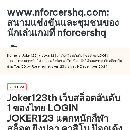
www.nforcershq.com:
สนามแข่งขันและชุมชนของ
นักเล่นเกมที่ nforcershq
Home
Joker123
Joker123th เว็บสล็อตอันดับ 1 ของไทย LOGIN
JOKER123 แตกหนักกีฬา สล็อต ยิงปลา คาสิโน ป๊อกเด้ง โจ๊กเกอร์123 เว็บสล็อตเงิน
ล้าน Top 50 by Rosemarie joker123ths.net 9 December 2024
Posted
Joker123
in
Joker123th เว็บสล็อตอันดับ
1 ของไทย LOGIN
JOKER123 แตกหนักกีฬา
สล็อต ยิงปลา คาสิโน ป๊อกเด้ง