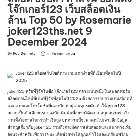
โจ๊กเกอร์123 เว็บสล็อตเงิน
ล้าน Top 50 by Rosemarie
joker123ths.net 9
December 2024
By
Roy Bennett
13 ธันวาคม 2024
Posted
by
Joker123 สล็อตเว็บไซต์ตรง เกมแตกง่ายที่ดีเยี่ยมที่สุดในปี
2025
joker123 หรือที่รู้จักในชื่อ โจ๊กเกอร์123 กลายเป็นหนึ่งในแพลตฟอร์ม
สล็อตออนไลน์ที่เป็นที่รู้จักที่สุดในปี 2025 ด้วยการรวบรวมเกมสล็อตที่
แตกง่ายและโปรโมชั่นที่ตอบปัญหาผู้เล่นทุกระดับ ทำให้
joker123
กลายเป็นตัวเลือกแรกของนักเดิมพันที่อยากได้ความสนุกสนานร่าเริง
รวมทั้งโอกาสในการทำเงินสูง บทความนี้จะพาคุณไปเจาะลึกข้อมูล
สำคัญเกี่ยวกับ joker123 รวมถึงกลเม็ดการเล่นสล็อตและแนวทางเพิ่ม
จังหวะสำหรับเพื่อการชนะ เพื่อช่วยทำให้คุณเข้าใจและเตรียมพร้อม