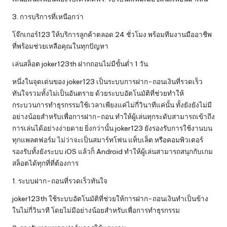
3. การบริการที่เหนือกว่า
โจ๊กเกอร์123 ให้บริการลูกค้าตลอด 24 ชั่วโมง พร้อมทีมงานมืออาชีพ
ที่พร้อมช่วยเหลือคุณในทุกปัญหา
เล่นสล็อต joker123th ฝากถอนไม่มีขั้นต่ำ 1 วัน
หนึ่งในจุดเด่นของ joker123 เป็นระบบการฝาก-ถอนเงินที่รวดเร็ว
ทันใจรวมทั้งไม่เป็นอันตราย ด้วยระบบอัตโนมัติที่ช่วยทำให้
กระบวนการทำธุรกรรมใช้เวลาเพียงแค่ไม่กี่วินาทีแค่นั้น ทั้งยังยังไม่มี
อย่างน้อยสำหรับเพื่อการฝาก-ถอน ทำให้ผู้เล่นทุกระดับสามารถเข้าถึง
การเล่นได้อย่างง่ายดาย ยิ่งกว่านั้น joker123 ยังรองรับการใช้งานบน
ทุกแพลตฟอร์ม ไม่ว่าจะเป็นสมาร์ทโฟน แท็บเล็ต หรือคอมพิวเตอร์
รองรับทั้งยังระบบ iOS แล้วก็ Android ทำให้ผู้เล่นสามารถสนุกกับเกม
สล็อตได้ทุกที่ที่ต้องการ
1. ระบบฝาก-ถอนที่รวดเร็วทันใจ
joker123th ใช้ระบบอัตโนมัติที่ช่วยให้การฝาก-ถอนเงินทำเป็นข้าง
ในไม่กี่วินาที โดยไม่มีอย่างน้อยสำหรับเพื่อการทำธุรกรรม