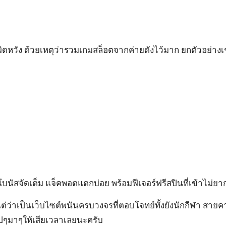
ผิดหวัง ด้วยเหตุว่ารวมเกมสล็อตจากค่ายดังไว้มาก ยกตัวอย่างเ
 โบนัสจัดเต็ม แจ็คพอตแตกบ่อย พร้อมฟีเจอร์ฟรีสปินที่เข้าไม่ยา
แต่ว่าเป็นเว็บไซต์พนันครบวงจรที่ตอบโจทย์ทั้งยังนักกีฬา สาย
ไปๆมาๆให้เสียเวลาเลยนะครับ