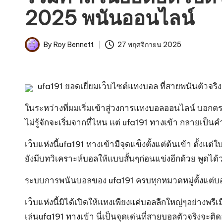
2025 พนันออนไลน์
By
Roy Bennett
27 พฤศจิกายน 2025
Posted
by
ufa191 ยอดเยี่ยมเว็บไซต์แทงบอล ที่สายพนันตัวจริง
ในระหว่างที่ผมเริ่มเข้าสู่วงการแทงบอลออนไลน์ บอกตรงๆว
ไม่รู้จักจะเริ่มจากที่ไหน แต่
ufa191
ทางเข้า กลายเป็นคำ
เว็บแห่งนี้
ufa191
ทางเข้ามีจุดแข็งตั้งแต่ต้นเข้า ตั้งแ
ยังมีบทวิเคราะห์บอลให้แบบสั้นๆก่อนแข่งอีกด้วย พูดได้
ระบบการพนันบอลของ ufa191 ครบทุกหมวดหมู่ตั้งแต่บอลเ
เว็บแห่งนี้มิได้เปิดให้แทงเพียงแค่บอลลีกใหญ่ๆอย่างพรีเ
เล่นufa191 ทางเข้า นี่เป็นจุดเด่นที่สายบอลตัวจริงจะต