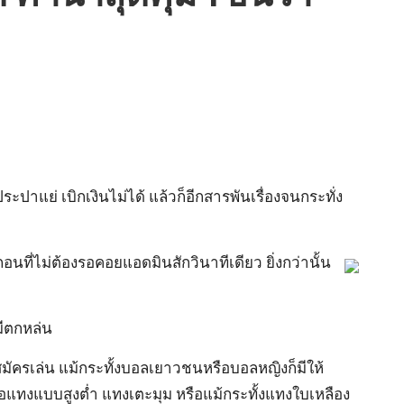
ะปาแย่ เบิกเงินไม่ได้ แล้วก็อีกสารพันเรื่องจนกระทั่ง
นที่ไม่ต้องรอคอยแอดมินสักวินาทีเดียว ยิ่งกว่านั้น
มีตกหล่น
ลีกสมัครเล่น แม้กระทั้งบอลเยาวชนหรือบอลหญิงก็มีให้
รือแทงแบบสูงต่ำ แทงเตะมุม หรือแม้กระทั้งแทงใบเหลือง