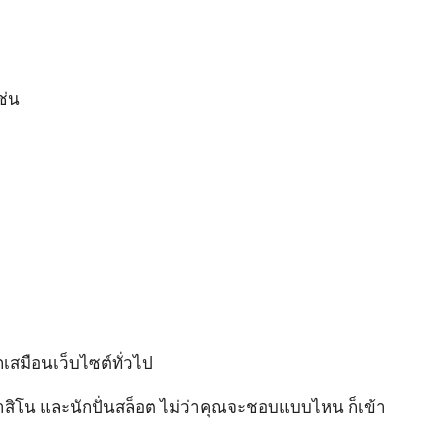
ช่น
กเสมือนเว็บไซต์ทั่วไป
คาสิโน และนักปั่นสล็อต ไม่ว่าคุณจะชอบแบบไหน ก็เข้า