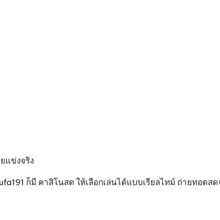
อยแข่งจริง
fa191 ก็มี คาสิโนสด ให้เลือกเล่นได้แบบเรียลไทม์ ถ่ายทอดสดจ