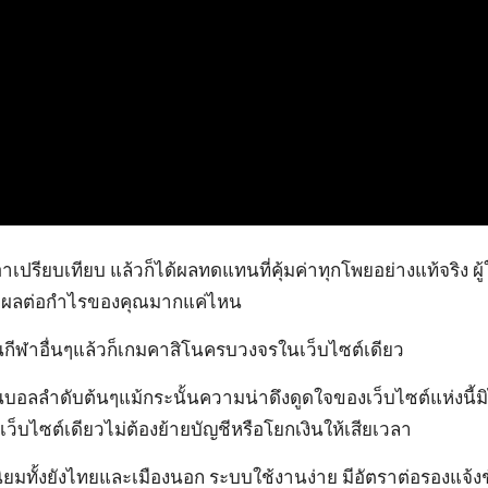
่เอาเปรียบเทียบ แล้วก็ได้ผลทดแทนที่คุ้มค่าทุกโพยอย่างแท้จริง
ดีมีผลต่อกำไรของคุณมากแค่ไหน
มพันกีฬาอื่นๆแล้วก็เกมคาสิโนครบวงจรในเว็บไซต์เดียว
นบอลลำดับต้นๆแม้กระนั้นความน่าดึงดูดใจของเว็บไซต์แห่งนี้มิได
็บไซต์เดียวไม่ต้องย้ายบัญชีหรือโยกเงินให้เสียเวลา
ทั้งยังไทยและเมืองนอก ระบบใช้งานง่าย มีอัตราต่อรองแจ้งชั